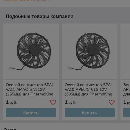
Подобные товары компании
Осевой вентилятор SPAL
Осевой вентилятор SPAL
Вен
VA11-AP7/С-57A 12V
VA10-AP50/С-61S 12V
AP
(255мм) для ThermoKing,
(305мм) для ThermoKing,
для
Carrier, Zanussi,
Carrier, Zanussi,
Zan
1
1
1
руб.
руб.
р
Autoclima, РЕФ и т.д.
Autoclima...
Ori
Купить
Купить