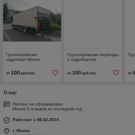
Грузоперевозки
Грузоперевозки переезды
Гру
гидроборт Минск
с гидробортом
100
100
от
руб./час
от
руб./час
от
О нас
Рейтинг не сформирован
Менее 5 отзывов за последний год
Работает с 06.02.2014
г. Минск