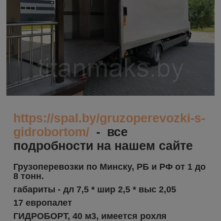
https://spal.by/gruzoperevozki-s-
gidrobortom/
- все
подробности на нашем сайте
Грузоперевозки по Минску, РБ и РФ от 1 до
8 тонн.
габариты - дл 7,5 * шир 2,5 * выс 2,05
17 европалет
ГИДРОБОРТ, 40 м3, имеется рохля