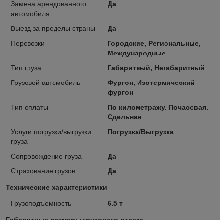
Замена арендованного
Да
автомобиля
Выезд за пределы страны
Да
Перевозки
Городские, Региональные,
Международные
Тип груза
Габаритный, Негабаритный
Грузовой автомобиль
Фургон, Изотермический
фургон
Тип оплаты
По километражу, Почасовая,
Сдельная
Услуги погрузки/выгрузки
Погрузка/Выгрузка
груза
Сопровождение груза
Да
Страхование грузов
Да
Технические характеристики
Грузоподъемность
6.5 т
Габаритные размеры грузового отсека