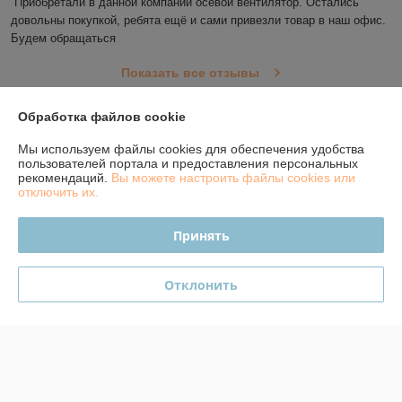
Приобретали в данной компании осевой вентилятор. Остались 
довольны покупкой, ребята ещё и сами привезли товар в наш офис. 
Будем обращаться
Показать все отзывы
Обработка файлов cookie
О нас
Мы используем файлы cookies для обеспечения удобства
пользователей портала и предоставления персональных
Контакты
рекомендаций.
Вы можете настроить файлы cookies или
отключить их.
Доставка и оплата
Принять
График работы
Отклонить
Полная версия сайта
Политика обработки cookies
Сайт создан на платформе Deal.by