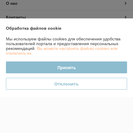
О нас
Контакты
Обработка файлов cookie
Доставка и оплата
Мы используем файлы cookies для обеспечения удобства
пользователей портала и предоставления персональных
График работы
рекомендаций.
Вы можете настроить файлы cookies или
отключить их.
Полная версия сайта
Принять
Политика обработки cookies
Отклонить
Сайт создан на платформе Deal.by
Информация для покупателя
Юридическое лицо:
Частное транспортное унитарное предприятие
"ТитанМакс"
247710, Гомельская область, г.Калинковичи, ул.50 лет Октября, д.53